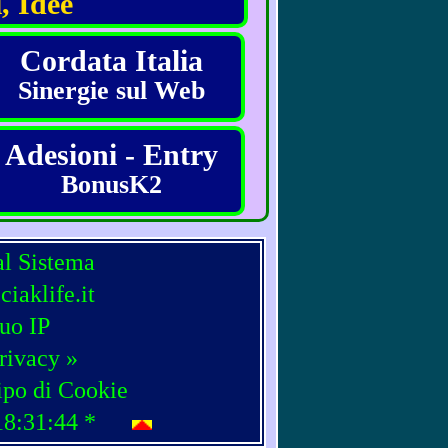
, Idee
Cordata Italia
Sinergie sul Web
Adesioni - Entry
BonusK2
al Sistema
iaklife.it
tuo IP
rivacy »
ipo di Cookie
18:31:44
*