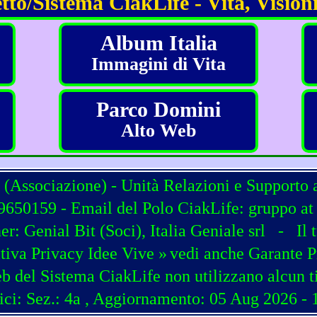
tto/Sistema CiakLife - Vita, Visioni
Album Italia
Immagini di Vita
Parco Domini
Alto Web
 (Associazione) - Unità Relazioni e Supporto 
650159 - Email del Polo CiakLife: gruppo at c
ner:
Genial Bit
(
Soci
),
Italia Geniale srl
-
Il 
tiva Privacy Idee Vive »
vedi anche Garante P
b del Sistema CiakLife non utilizzano alcun t
ici: Sez.: 4a
, Aggiornamento: 05 Aug 2026 - 